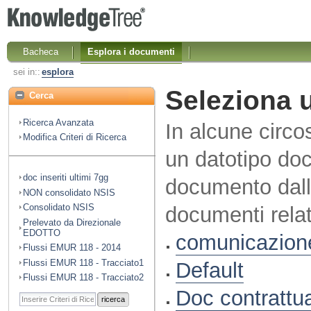
Bacheca
Esplora i documenti
sei in::
esplora
Seleziona 
Cerca
Ricerca Avanzata
In alcune circo
Modifica Criteri di Ricerca
un dato
tipo do
doc inseriti ultimi 7gg
documento
dall
NON consolidato NSIS
Consolidato NSIS
documenti relat
Prelevato da Direzionale
EDOTTO
comunicazion
Flussi EMUR 118 - 2014
Flussi EMUR 118 - Tracciato1
Default
Flussi EMUR 118 - Tracciato2
Doc contrattu
ricerca